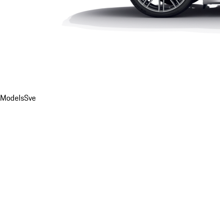
Models
Sve