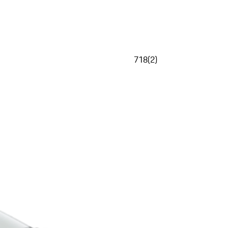
718
(
2
)