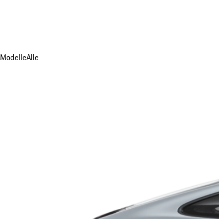
Modelle
Alle