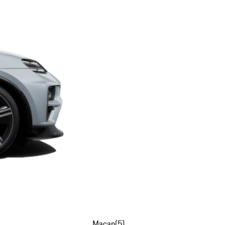
Macan
(
5
)