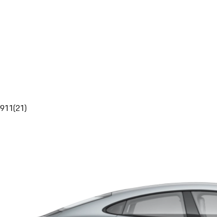
911
(
21
)