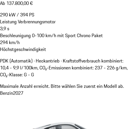
Ab 137.800,00 €
290
kW
/
394
PS
Leistung Verbrennungsmotor
3,9
s
Beschleunigung 0-100 km/h mit Sport Chrono Paket
294
km/h
Höchstgeschwindigkeit
PDK (Automatik) · Heckantrieb
·
Kraftstoffverbrauch kombiniert:
10,4 - 9,9 l/100km, CO₂-Emissionen kombiniert: 237 - 226 g/km,
CO₂-Klasse: G - G
Maximale Anzahl erreicht. Bitte wählen Sie zuerst ein Modell ab.
Benzin
2027