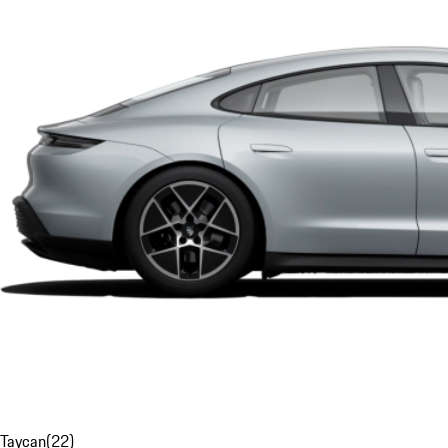
Taycan
(
22
)