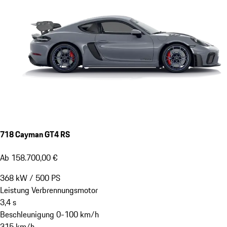
718 Cayman GT4 RS
Ab 158.700,00 €
368
kW
/
500
PS
Leistung Verbrennungsmotor
3,4
s
Beschleunigung 0-100 km/h
315
km/h