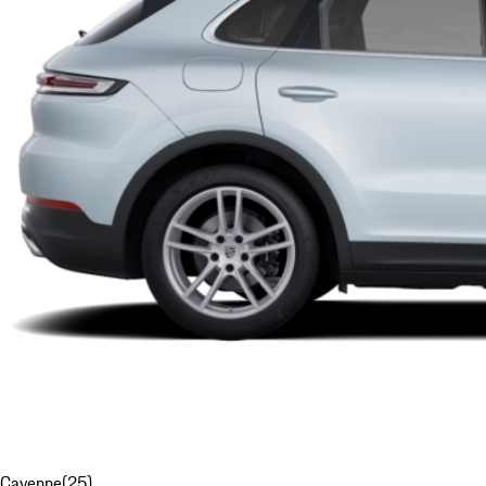
Cayenne
(
25
)