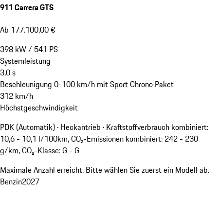
911 Carrera GTS
Ab 177.100,00 €
398
kW
/
541
PS
Systemleistung
3,0
s
Beschleunigung 0-100 km/h mit Sport Chrono Paket
312
km/h
Höchstgeschwindigkeit
PDK (Automatik) · Heckantrieb
·
Kraftstoffverbrauch kombiniert:
10,6 - 10,1 l/100km, CO₂-Emissionen kombiniert: 242 - 230
g/km, CO₂-Klasse: G - G
Maximale Anzahl erreicht. Bitte wählen Sie zuerst ein Modell ab.
Benzin
2027