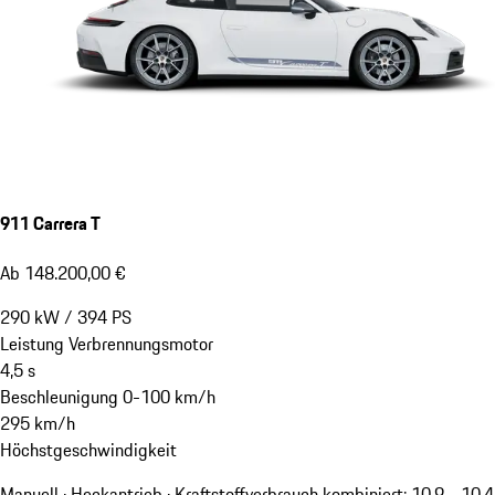
911 Carrera T
Ab 148.200,00 €
290
kW
/
394
PS
Leistung Verbrennungsmotor
4,5
s
Beschleunigung 0-100 km/h
295
km/h
Höchstgeschwindigkeit
Manuell · Heckantrieb
·
Kraftstoffverbrauch kombiniert: 10,9 - 10,4