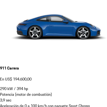
911 Carrera
En US$ 194.600,00
290
kW
/
394
hp
Potencia (motor de combustión)
3,9
sec
Aceleración de 0 a 100 km/h con paquete Sport Chrono