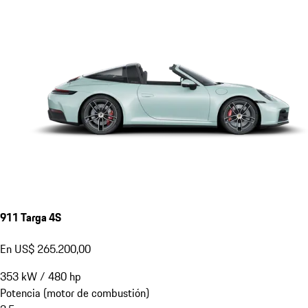
911 Targa 4S
En US$ 265.200,00
353
kW
/
480
hp
Potencia (motor de combustión)