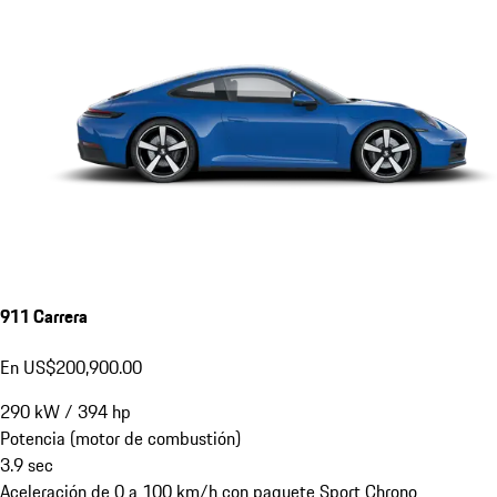
911 Carrera
En US$200,900.00
290
kW
/
394
hp
Potencia (motor de combustión)
3.9
sec
Aceleración de 0 a 100 km/h con paquete Sport Chrono