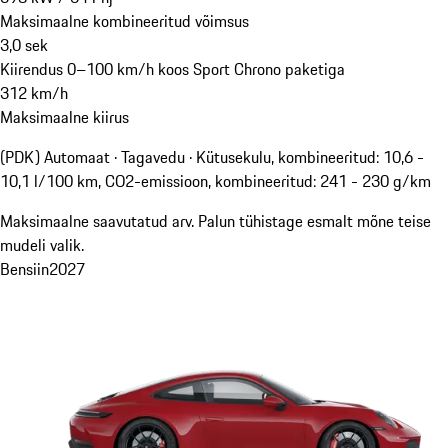
Maksimaalne kombineeritud võimsus
3,0
sek
Kiirendus 0–100 km/h koos Sport Chrono paketiga
312
km/h
Maksimaalne kiirus
(PDK) Automaat · Tagavedu
·
Kütusekulu, kombineeritud: 10,6 -
10,1 l/100 km, CO2-emissioon, kombineeritud: 241 - 230 g/km
Maksimaalne saavutatud arv. Palun tühistage esmalt mõne teise
mudeli valik.
Bensiin
2027