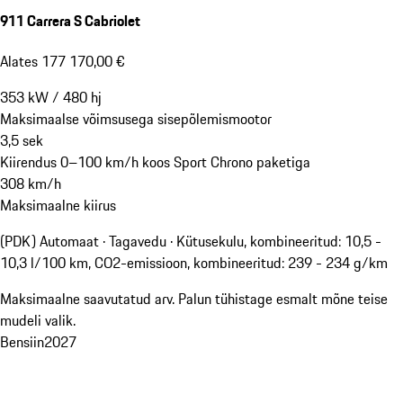
911 Carrera S Cabriolet
Alates 177 170,00 €
353
kW
/
480
hj
Maksimaalse võimsusega sisepõlemismootor
3,5
sek
Kiirendus 0–100 km/h koos Sport Chrono paketiga
308
km/h
Maksimaalne kiirus
(PDK) Automaat · Tagavedu
·
Kütusekulu, kombineeritud: 10,5 -
10,3 l/100 km, CO2-emissioon, kombineeritud: 239 - 234 g/km
Maksimaalne saavutatud arv. Palun tühistage esmalt mõne teise
mudeli valik.
Bensiin
2027