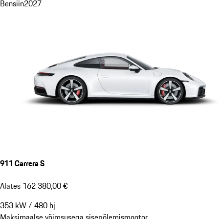
Bensiin
2027
911 Carrera S
Alates 162 380,00 €
353
kW
/
480
hj
Maksimaalse võimsusega sisepõlemismootor