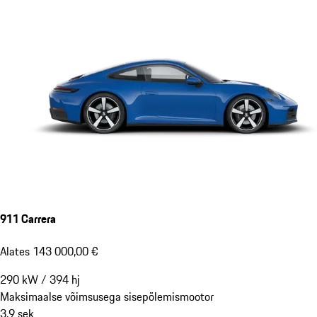
911 Carrera
Alates 143 000,00 €
290
kW
/
394
hj
Maksimaalse võimsusega sisepõlemismootor
3,9
sek