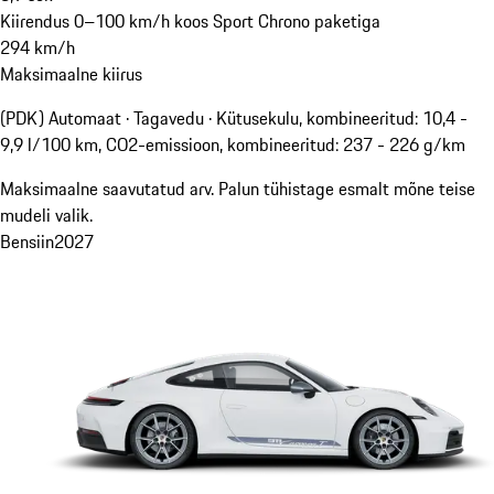
Kiirendus 0–100 km/h koos Sport Chrono paketiga
294
km/h
Maksimaalne kiirus
(PDK) Automaat · Tagavedu
·
Kütusekulu, kombineeritud: 10,4 -
9,9 l/100 km, CO2-emissioon, kombineeritud: 237 - 226 g/km
Maksimaalne saavutatud arv. Palun tühistage esmalt mõne teise
mudeli valik.
Bensiin
2027