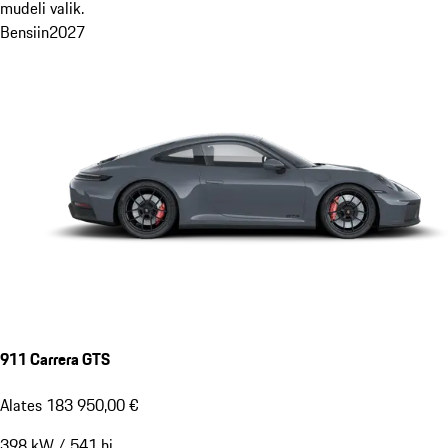
mudeli valik.
Bensiin
2027
911 Carrera GTS
Alates 183 950,00 €
398
kW
/
541
hj