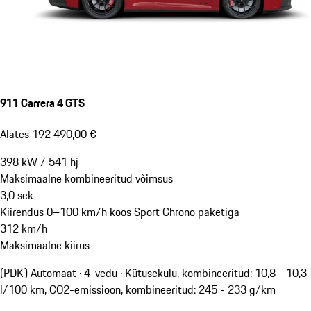
911 Carrera 4 GTS
Alates 192 490,00 €
398
kW
/
541
hj
Maksimaalne kombineeritud võimsus
3,0
sek
Kiirendus 0–100 km/h koos Sport Chrono paketiga
312
km/h
Maksimaalne kiirus
(PDK) Automaat · 4-vedu
·
Kütusekulu, kombineeritud: 10,8 - 10,3
l/100 km, CO2-emissioon, kombineeritud: 245 - 233 g/km