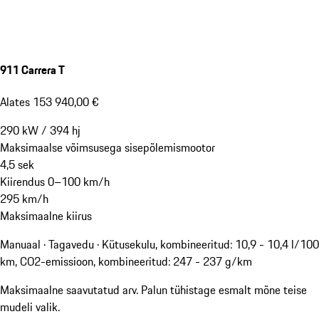
911 Carrera T
Alates 153 940,00 €
290
kW
/
394
hj
Maksimaalse võimsusega sisepõlemismootor
4,5
sek
Kiirendus 0–100 km/h
295
km/h
Maksimaalne kiirus
Manuaal · Tagavedu
·
Kütusekulu, kombineeritud: 10,9 - 10,4 l/100
km, CO2-emissioon, kombineeritud: 247 - 237 g/km
Maksimaalne saavutatud arv. Palun tühistage esmalt mõne teise
mudeli valik.