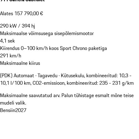
Alates 157 790,00 €
290
kW
/
394
hj
Maksimaalse võimsusega sisepõlemismootor
4,1
sek
Kiirendus 0–100 km/h koos Sport Chrono paketiga
291
km/h
Maksimaalne kiirus
(PDK) Automaat · Tagavedu
·
Kütusekulu, kombineeritud: 10,3 -
10,1 l/100 km, CO2-emissioon, kombineeritud: 235 - 231 g/km
Maksimaalne saavutatud arv. Palun tühistage esmalt mõne teise
mudeli valik.
Bensiin
2027