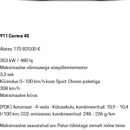
911 Carrera 4S
Alates 170 820,00 €
353
kW
/
480
hj
Maksimaalse võimsusega sisepõlemismootor
3,3
sek
Kiirendus 0–100 km/h koos Sport Chrono paketiga
308
km/h
Maksimaalne kiirus
(PDK) Automaat · 4-vedu
·
Kütusekulu, kombineeritud: 10,9 - 10,4
l/100 km, CO2-emissioon, kombineeritud: 248 - 236 g/km
Maksimaalne saavutatud arv. Palun tühistage esmalt mõne teise