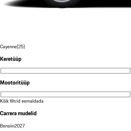
Cayenne
(
25
)
Keretüüp
Keretüüp
Mootoritüüp
Mootoritüüp
Kõik filtrid eemaldada
Carrera mudelid
Bensiin
2027