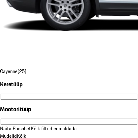
Cayenne
(
25
)
Keretüüp
Keretüüp
Mootoritüüp
Mootoritüüp
Näita Porschet
Kõik filtrid eemaldada
Mudelid
Kõik