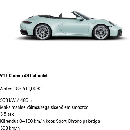
911 Carrera 4S Cabriolet
Alates 185 610,00 €
353
kW
/
480
hj
Maksimaalse võimsusega sisepõlemismootor
3,5
sek
Kiirendus 0–100 km/h koos Sport Chrono paketiga
308
km/h