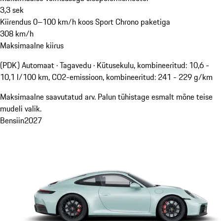
3,3
sek
Kiirendus 0–100 km/h koos Sport Chrono paketiga
308
km/h
Maksimaalne kiirus
(PDK) Automaat · Tagavedu
·
Kütusekulu, kombineeritud: 10,6 -
10,1 l/100 km, CO2-emissioon, kombineeritud: 241 - 229 g/km
Maksimaalne saavutatud arv. Palun tühistage esmalt mõne teise
mudeli valik.
Bensiin
2027