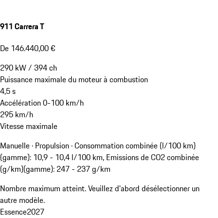
911 Carrera T
De 146.440,00 €
290
kW
/
394
ch
Puissance maximale du moteur à combustion
4,5
s
Accélération 0-100 km/h
295
km/h
Vitesse maximale
Manuelle · Propulsion
·
Consommation combinée (l/100 km)
(gamme): 10,9 - 10,4 l/100 km, Emissions de CO2 combinée
(g/km)(gamme): 247 - 237 g/km
Nombre maximum atteint. Veuillez d'abord désélectionner un
autre modèle.
Essence
2027