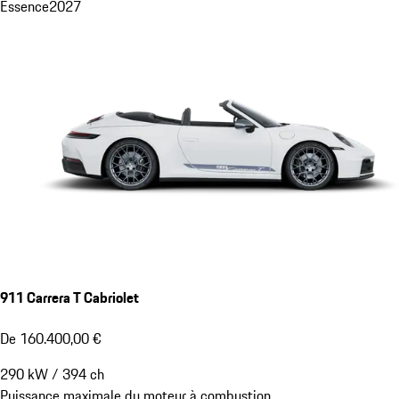
Essence
2027
911 Carrera T Cabriolet
De 160.400,00 €
290
kW
/
394
ch
Puissance maximale du moteur à combustion