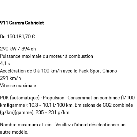
911 Carrera Cabriolet
De 150.181,70 €
290
kW
/
394
ch
Puissance maximale du moteur à combustion
4,1
s
Accélération de 0 à 100 km/h avec le Pack Sport Chrono
291
km/h
Vitesse maximale
PDK (automatique) · Propulsion
·
Consommation combinée (l/100
km)(gamme): 10,3 - 10,1 l/100 km, Emissions de CO2 combinée
(g/km)(gamme): 235 - 231 g/km
Nombre maximum atteint. Veuillez d'abord désélectionner un
autre modèle.