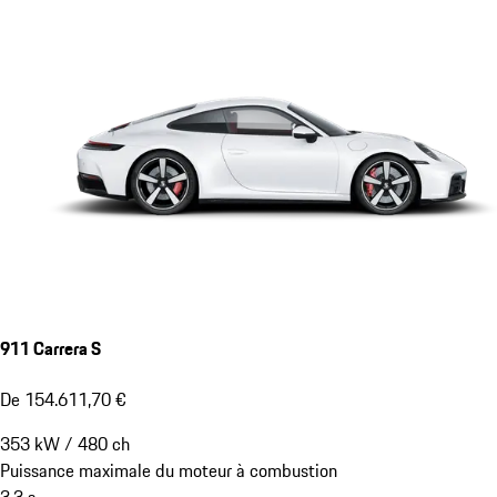
911 Carrera S
De 154.611,70 €
353
kW
/
480
ch
Puissance maximale du moteur à combustion
3,3
s