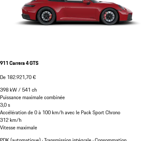
911 Carrera 4 GTS
De 182.921,70 €
398
kW
/
541
ch
Puissance maximale combinée
3,0
s
Accélération de 0 à 100 km/h avec le Pack Sport Chrono
312
km/h
Vitesse maximale
PDK (automatique) · Transmission intégrale
·
Consommation