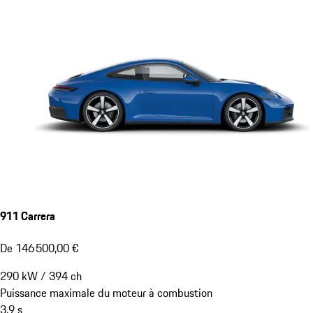
911 Carrera
De 146 500,00 €
290
kW
/
394
ch
Puissance maximale du moteur à combustion
3,9
s