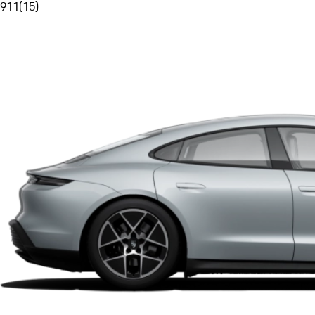
911
(
15
)