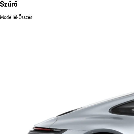
Szűrő
Modellek
Összes