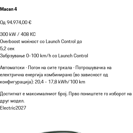
Macan 4
Од 94.974,00 €
300
kW
/
408
КС
Overboost моќност со Launch Control до
5,2
сек
Забрзување 0-100 km/h со Launch Control
Автоматски · Погон на сите тркала
·
Потрошувачка на
електрична енергија комбинирано (во зависност од
конфигурација): 20,4 - 17,8 kWh/100 km
Достигнат е максималниот број. Прво поништете го изборот на
друг модел.
Electric
2027