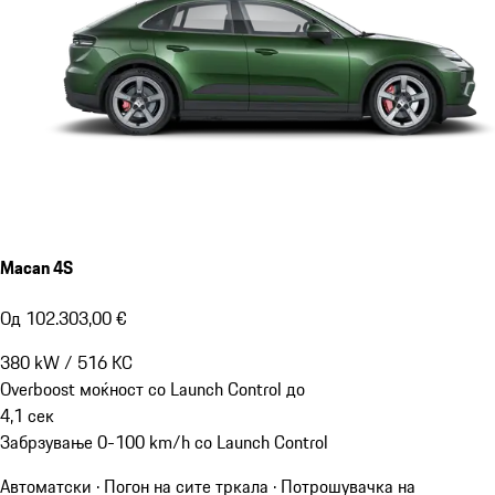
Macan 4S
Од 102.303,00 €
380
kW
/
516
КС
Overboost моќност со Launch Control до
4,1
сек
Забрзување 0-100 km/h со Launch Control
Автоматски · Погон на сите тркала
·
Потрошувачка на