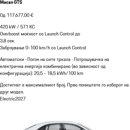
Macan GTS
Од 117.677,00 €
420
kW
/
571
КС
Overboost моќност со Launch Control до
3,8
сек
Забрзување 0-100 km/h со Launch Control
Автоматски · Погон на сите тркала
·
Потрошувачка на
електрична енергија комбинирано (во зависност од
конфигурација): 20,5 - 18,5 kWh/100 km
Достигнат е максималниот број. Прво поништете го изборот на
друг модел.
Electric
2027