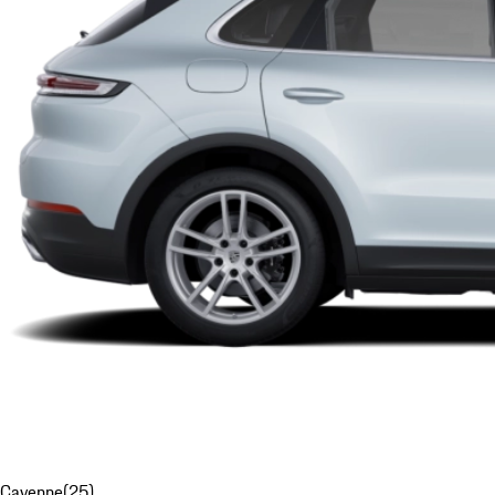
Cayenne
(
25
)