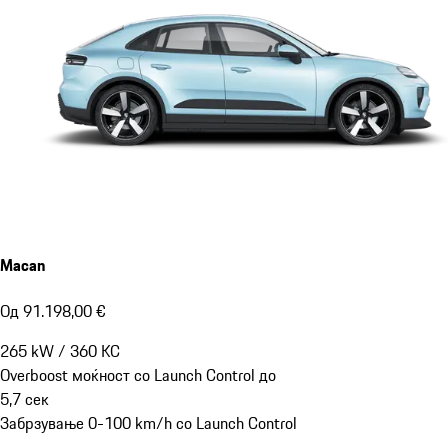
Macan
Од 91.198,00 €
265
kW
/
360
КС
Overboost моќност со Launch Control до
5,7
сек
Забрзување 0-100 km/h со Launch Control