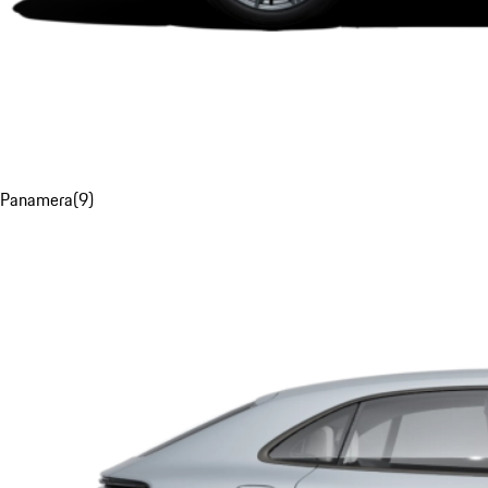
Panamera
(
9
)