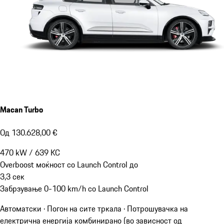
Macan Turbo
Од 130.628,00 €
470
kW
/
639
КС
Overboost моќност со Launch Control до
3,3
сек
Забрзување 0-100 km/h со Launch Control
Автоматски · Погон на сите тркала
·
Потрошувачка на
електрична енергија комбинирано (во зависност од