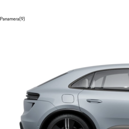
Panamera
(
9
)