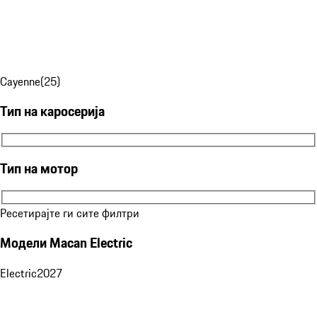
Cayenne
(
25
)
Тип на каросерија
Тип на каросерија
Тип на мотор
Тип на мотор
Ресетирајте ги сите филтри
Модели Macan Electric
Electric
2027