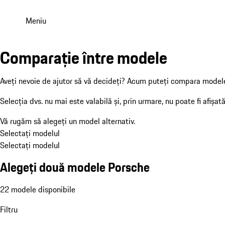
Meniu
Comparație între modele
Aveți nevoie de ajutor să vă decideți? Acum puteți compara modelel
Selecția dvs. nu mai este valabilă și, prin urmare, nu poate fi afișată
Vă rugăm să alegeți un model alternativ.
Selectați modelul
Selectați modelul
Alegeți două modele Porsche
22 modele disponibile
Filtru