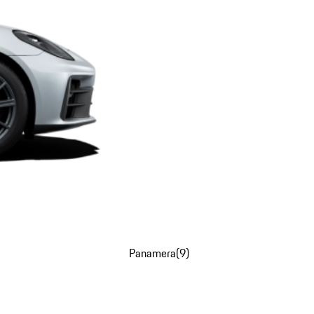
Panamera
(
9
)