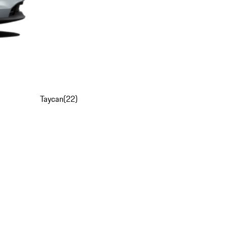
Taycan
(
22
)