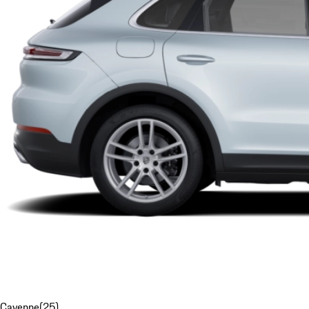
Cayenne
(
25
)