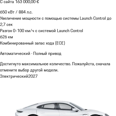
С сайта 163 000,00 €
650
кВт
/
884
л.с.
Увеличение мощности с помощью системы Launch Control до
2,7
сек
Разгон 0-100 км/ч с системой Launch Control
626
км
Комбинированный запас хода (ECE)
Автоматический · Полный привод
Достигнуто максимальное количество. Пожалуйста, сначала
отмените выбор другой модели.
Электрический
2027