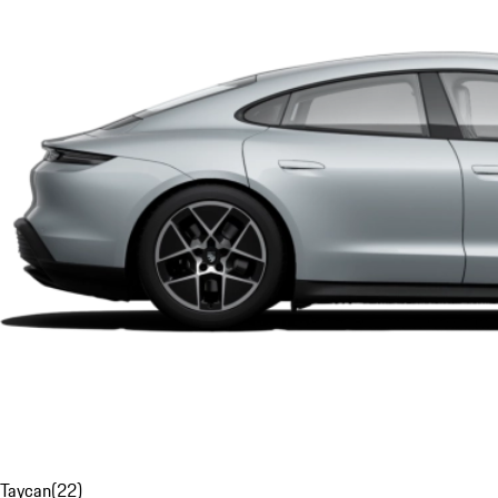
Taycan
(
22
)