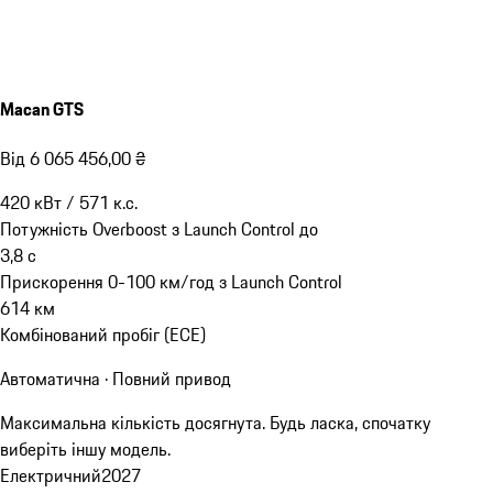
Macan GTS
Від 6 065 456,00 ₴
420
кВт
/
571
к.с.
Потужність Overboost з Launch Control до
3,8
с
Прискорення 0-100 км/год з Launch Control
614
км
Комбінований пробіг (ECE)
Автоматична · Повний привод
Максимальна кількість досягнута. Будь ласка, спочатку
виберіть іншу модель.
Електричний
2027