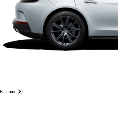
Panamera
(
8
)