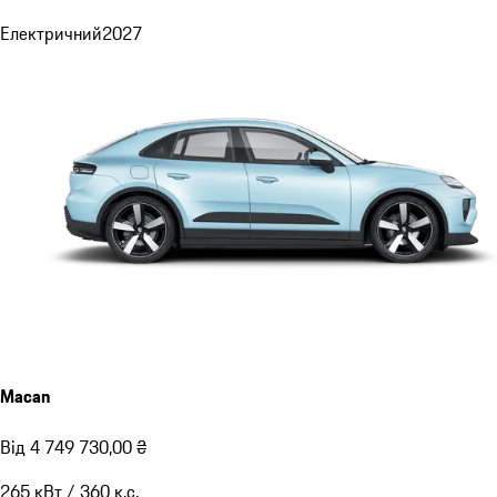
Електричний
2027
Macan
Від 4 749 730,00 ₴
265
кВт
/
360
к.с.