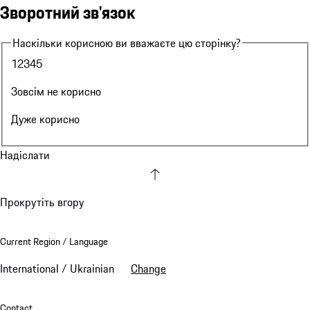
Зворотний зв'язок
Наскільки корисною ви вважаєте цю сторінку?
Зовсім не корисно
1
Не корисно
2
Корисно
3
Досить корисно
4
Дуже корисно
5
Зовсім не корисно
Дуже корисно
Надіслати