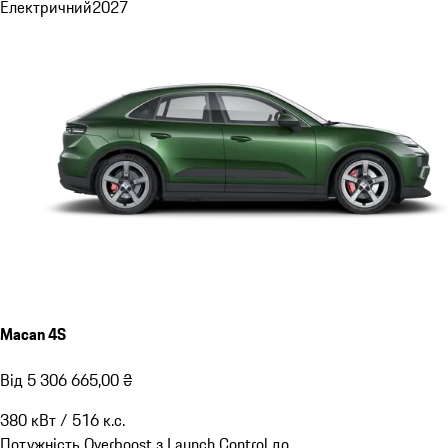
Електричний
2027
Macan 4S
Від 5 306 665,00 ₴
380
кВт
/
516
к.с.
Потужність Overboost з Launch Control до