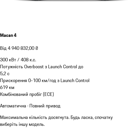
Macan 4
Від 4 940 832,00 ₴
300
кВт
/
408
к.с.
Потужність Overboost з Launch Control до
5,2
с
Прискорення 0-100 км/год з Launch Control
619
км
Комбінований пробіг (ECE)
Автоматична · Повний привод
Максимальна кількість досягнута. Будь ласка, спочатку
виберіть іншу модель.