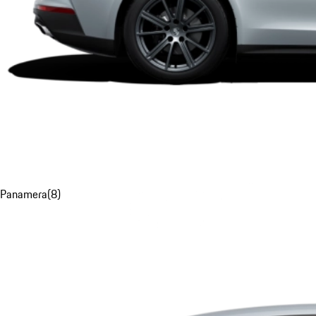
Panamera
(
8
)