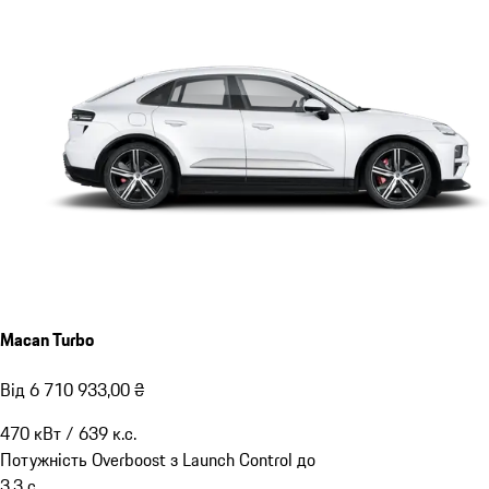
Macan Turbo
Від 6 710 933,00 ₴
470
кВт
/
639
к.с.
Потужність Overboost з Launch Control до
3,3
с