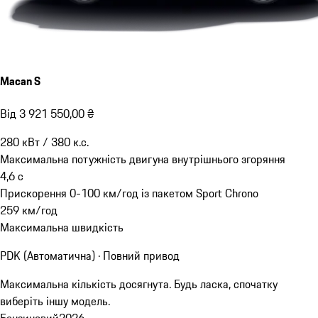
Macan S
Від 3 921 550,00 ₴
280
кВт
/
380
к.с.
Максимальна потужність двигуна внутрішнього згоряння
4,6
с
Прискорення 0-100 км/год із пакетом Sport Chrono
259
км/год
Максимальна швидкість
PDK (Автоматична) · Повний привод
Максимальна кількість досягнута. Будь ласка, спочатку
виберіть іншу модель.
Бензиновий
2026