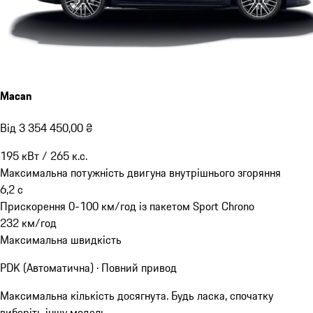
Macan
Від 3 354 450,00 ₴
195
кВт
/
265
к.с.
Максимальна потужність двигуна внутрішнього згоряння
6,2
с
Прискорення 0-100 км/год із пакетом Sport Chrono
232
км/год
Максимальна швидкість
PDK (Автоматична) · Повний привод
Максимальна кількість досягнута. Будь ласка, спочатку
виберіть іншу модель.